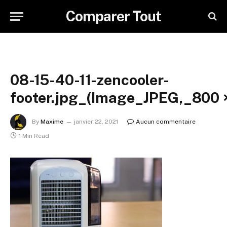
Comparer Tout
08-15-40-11-zencooler-
footer.jpg_(Image_JPEG,_800 
By
Maxime
janvier 22, 2021
Aucun commentaire
1 Min Read