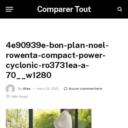
Comparer Tout
4e90939e-bon-plan-noel-
rowenta-compact-power-
cyclonic-ro3731ea-a-
70__w1280
By
Alex
mars 19, 2021
Aucun commentaire
1 Min Read