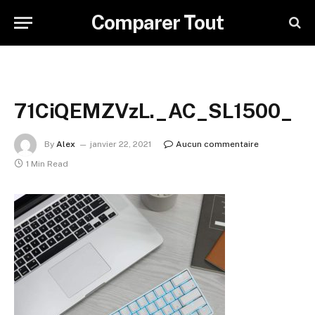
Comparer Tout
71CiQEMZVzL._AC_SL1500_
By
Alex
janvier 22, 2021
Aucun commentaire
1 Min Read