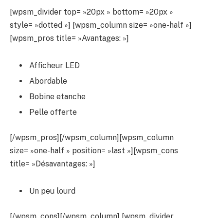
[wpsm_divider top= »20px » bottom= »20px »
style= »dotted »] [wpsm_column size= »one-half »]
[wpsm_pros title= »Avantages: »]
Afficheur LED
Abordable
Bobine etanche
Pelle offerte
[/wpsm_pros][/wpsm_column][wpsm_column
size= »one-half » position= »last »][wpsm_cons
title= »Désavantages: »]
Un peu lourd
[/wpsm_cons][/wpsm_column] [wpsm_divider