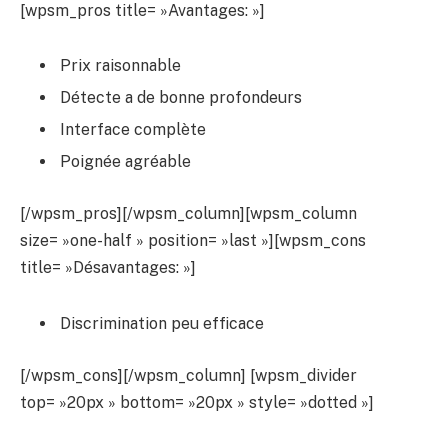
[wpsm_pros title= »Avantages: »]
Prix raisonnable
Détecte a de bonne profondeurs
Interface complète
Poignée agréable
[/wpsm_pros][/wpsm_column][wpsm_column
size= »one-half » position= »last »][wpsm_cons
title= »Désavantages: »]
Discrimination peu efficace
[/wpsm_cons][/wpsm_column] [wpsm_divider
top= »20px » bottom= »20px » style= »dotted »]