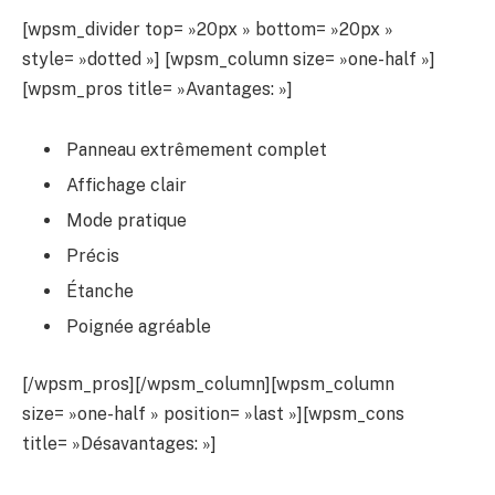
[wpsm_divider top= »20px » bottom= »20px »
style= »dotted »] [wpsm_column size= »one-half »]
[wpsm_pros title= »Avantages: »]
Panneau extrêmement complet
Affichage clair
Mode pratique
Précis
Étanche
Poignée agréable
[/wpsm_pros][/wpsm_column][wpsm_column
size= »one-half » position= »last »][wpsm_cons
title= »Désavantages: »]