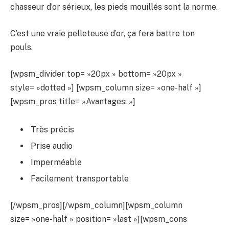
chasseur d’or sérieux, les pieds mouillés sont la norme.
C’est une vraie pelleteuse d’or, ça fera battre ton
pouls.
[wpsm_divider top= »20px » bottom= »20px »
style= »dotted »] [wpsm_column size= »one-half »]
[wpsm_pros title= »Avantages: »]
Très précis
Prise audio
Imperméable
Facilement transportable
[/wpsm_pros][/wpsm_column][wpsm_column
size= »one-half » position= »last »][wpsm_cons