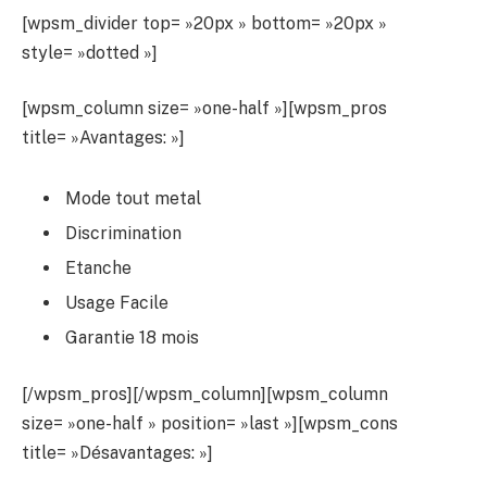
[wpsm_divider top= »20px » bottom= »20px »
style= »dotted »]
[wpsm_column size= »one-half »][wpsm_pros
title= »Avantages: »]
Mode tout metal
Discrimination
Etanche
Usage Facile
Garantie 18 mois
[/wpsm_pros][/wpsm_column][wpsm_column
size= »one-half » position= »last »][wpsm_cons
title= »Désavantages: »]