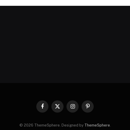
Facebook
X
Instagram
Pinterest
(Twitter)
© 2026 ThemeSphere. Designed by
ThemeSphere
.