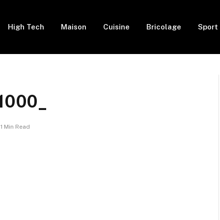
High Tech
Maison
Cuisine
Bricolage
Sport
1000_
1 Min Read