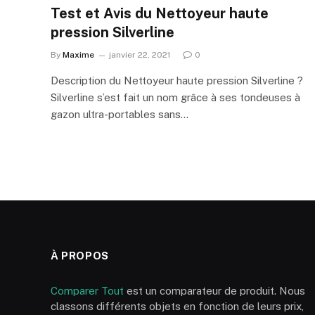
Test et Avis du Nettoyeur haute
pression Silverline
By
Maxime
janvier 22, 2021
0
Description du Nettoyeur haute pression Silverline ?
Silverline s’est fait un nom grâce à ses tondeuses à
gazon ultra-portables sans…
À PROPOS
Comparer Tout
est un comparateur de produit. Nous
classons différents objets en fonction de leurs prix,