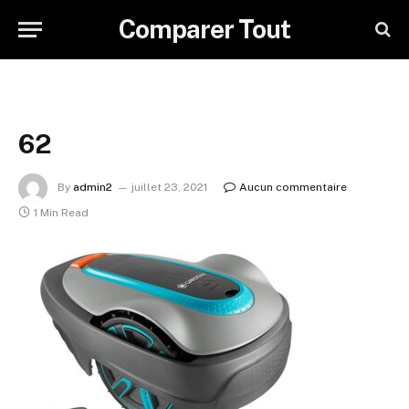
Comparer Tout
62
By
admin2
juillet 23, 2021
Aucun commentaire
1 Min Read