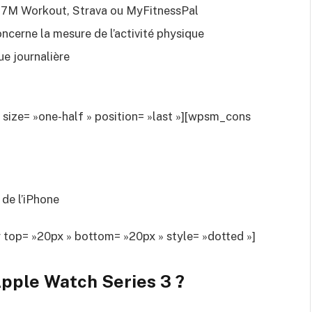
ns 7M Workout, Strava ou MyFitnessPal
ncerne la mesure de l’activité physique
ue journalière
ze= »one-half » position= »last »][wpsm_cons
de l’iPhone
op= »20px » bottom= »20px » style= »dotted »]
pple Watch Series 3
?