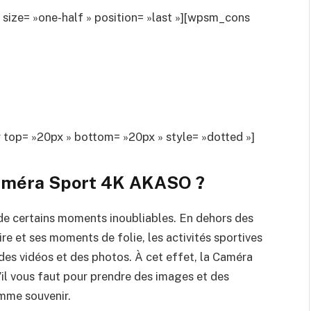
ze= »one-half » position= »last »][wpsm_cons
op= »20px » bottom= »20px » style= »dotted »]
méra Sport 4K AKASO
?
 de certains moments inoubliables. En dehors des
ire et ses moments de folie, les activités sportives
es vidéos et des photos. À cet effet, la
Caméra
’il vous faut pour prendre des images et des
omme souvenir.