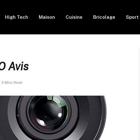
High Tech
Maison
Cuisine
Bricolage
Sport
O Avis
3 Mins Read