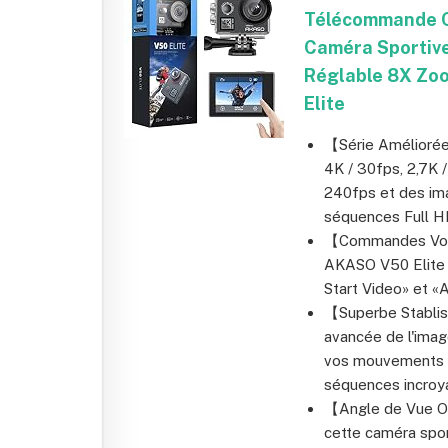
Télécommande C
Caméra Sportive
Réglable 8X Zoo
Elite
【Série Améliorée
4K / 30fps, 2,7K 
240fps et des im
séquences Full HD
【Commandes Voca
AKASO V50 Elite 
Start Video» et «
【Superbe Stablis
avancée de l'imag
vos mouvements e
séquences incroy
【Angle de Vue Op
cette caméra spor