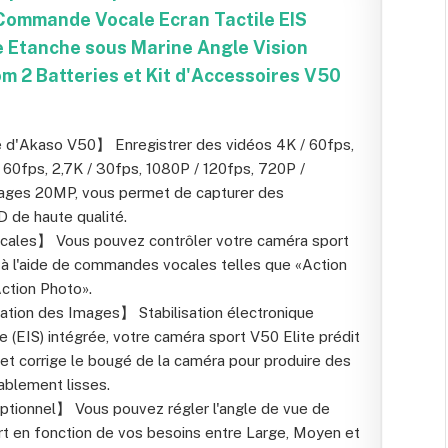
ommande Vocale Ecran Tactile EIS
 Etanche sous Marine Angle Vision
m 2 Batteries et Kit d'Accessoires V50
 d'Akaso V50】 Enregistrer des vidéos 4K / 60fps,
/ 60fps, 2,7K / 30fps, 1080P / 120fps, 720P /
ages 20MP, vous permet de capturer des
 de haute qualité.
les】 Vous pouvez contrôler votre caméra sport
à l'aide de commandes vocales telles que «Action
Action Photo».
ation des Images】 Stabilisation électronique
e (EIS) intégrée, votre caméra sport V50 Elite prédit
t corrige le bougé de la caméra pour produire des
ablement lisses.
tionnel】 Vous pouvez régler l'angle de vue de
t en fonction de vos besoins entre Large, Moyen et