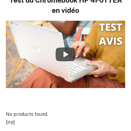
Test du
Chromebook HP 4F6Y7EA
en vidéo
No products found.
[irp]