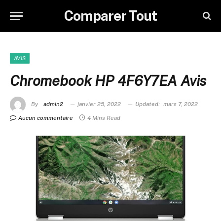
Comparer Tout
AVIS
Chromebook HP 4F6Y7EA Avis
By
admin2
janvier 25, 2022
Updated:
mars 7, 2022
Aucun commentaire
4 Mins Read