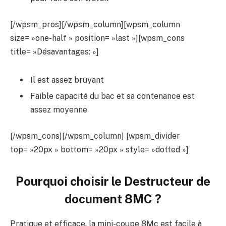
[/wpsm_pros][/wpsm_column][wpsm_column
size= »one-half » position= »last »][wpsm_cons
title= »Désavantages: »]
Il est assez bruyant
Faible capacité du bac et sa contenance est
assez moyenne
[/wpsm_cons][/wpsm_column] [wpsm_divider
top= »20px » bottom= »20px » style= »dotted »]
Pourquoi choisir le
Destructeur de
document 8MC
?
Pratique et efficace, la mini-coupe 8Mc est facile à