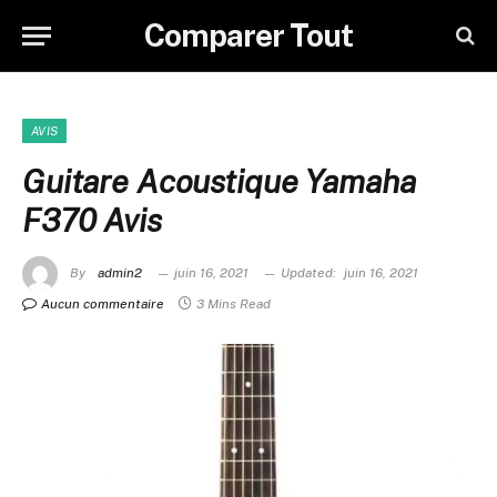
Comparer Tout
AVIS
Guitare Acoustique Yamaha
F370 Avis
By
admin2
juin 16, 2021
Updated:
juin 16, 2021
Aucun commentaire
3 Mins Read