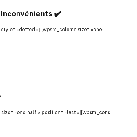
Inconvénients ✔️
 style= »dotted »] [wpsm_column size= »one-
y
ze= »one-half » position= »last »][wpsm_cons