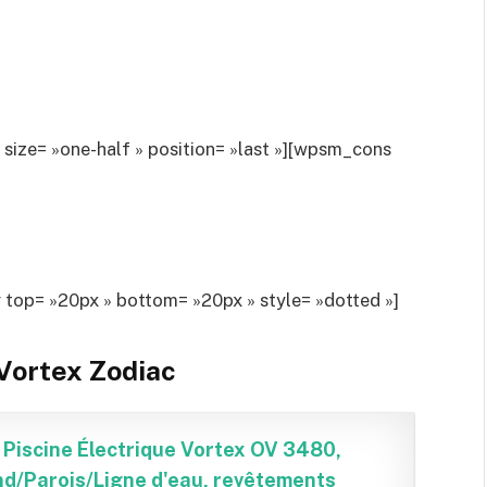
ze= »one-half » position= »last »][wpsm_cons
op= »20px » bottom= »20px » style= »dotted »]
 Vortex Zodiac
 Piscine Électrique Vortex OV 3480,
nd/Parois/Ligne d'eau, revêtements