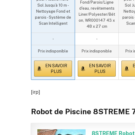
Fond/Parois/Ligne
Sol Jusqu’à 10 m -
Sol J
d'eau, revêtements
Nettoyage Fond et
Netto
Liner/Polyester/Bét
parois - Système de
parois
on, WR000147 43 x
Scan Intelligent
Scan
48 x 27 cm
-
-
Prix indisponible
Prix indisponible
Prix 
EN SAVOIR
EN SAVOIR
E
PLUS
PLUS
[irp]
Robot de Piscine 8STREME 
8STREME Robot P