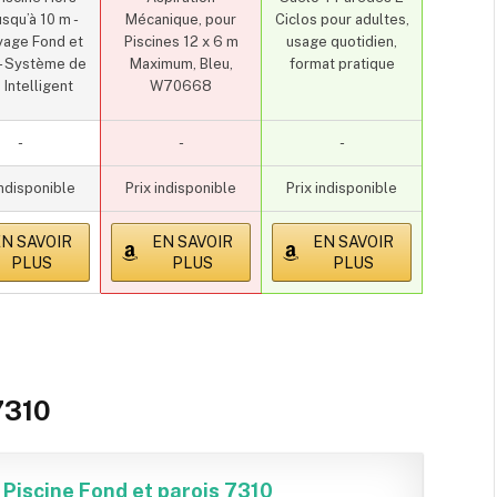
usqu’à 10 m -
Mécanique, pour
Ciclos pour adultes,
yage Fond et
Piscines 12 x 6 m
usage quotidien,
 - Système de
Maximum, Bleu,
format pratique
 Intelligent
W70668
-
-
-
indisponible
Prix indisponible
Prix indisponible
N SAVOIR
EN SAVOIR
EN SAVOIR
PLUS
PLUS
PLUS
7310
iscine Fond et parois 7310