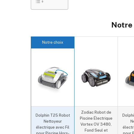
Notre 
Notre choix
Zodiac Robot de
Dolphin T25 Robot
Dolph
Piscine Électrique
Nettoyeur
N
Vortex OV 3480,
électrique avec Fil
électr
Fond Seul et
pour Piscine Hors-
pour P