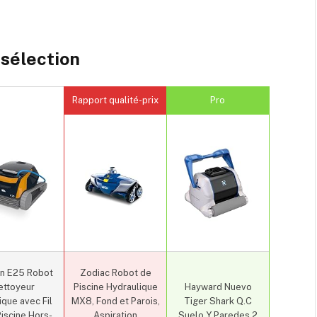
sélection
Rapport qualité-prix
Pro
in E25 Robot
Zodiac Robot de
ettoyeur
Piscine Hydraulique
Hayward Nuevo
ique avec Fil
MX8, Fond et Parois,
Tiger Shark Q.C
iscine Hors-
Aspiration
Suelo Y Paredes 2