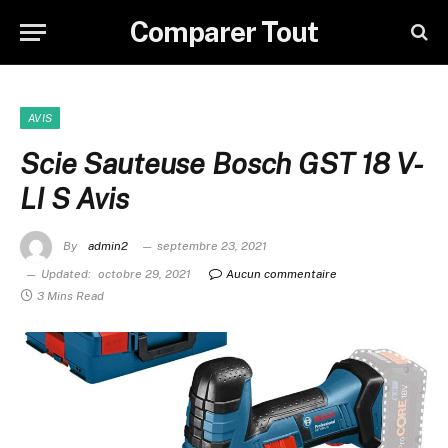
Comparer Tout
AVIS
Scie Sauteuse Bosch GST 18 V-
LI S Avis
By
admin2
septembre 23, 2021
Updated:
octobre 29, 2021
Aucun commentaire
3 Mins Read