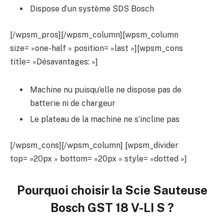
Dispose d’un système SDS Bosch
[/wpsm_pros][/wpsm_column][wpsm_column
size= »one-half » position= »last »][wpsm_cons
title= »Désavantages: »]
Machine nu puisqu’elle ne dispose pas de
batterie ni de chargeur
Le plateau de la machine ne s’incline pas
[/wpsm_cons][/wpsm_column] [wpsm_divider
top= »20px » bottom= »20px » style= »dotted »]
Pourquoi choisir la Scie Sauteuse
Bosch GST 18 V-LI S ?