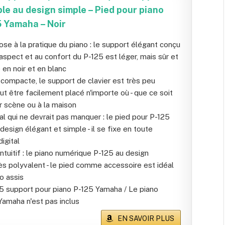
le au design simple – Pied pour piano
 Yamaha – Noir
ose à la pratique du piano : le support élégant conçu
'aspect et au confort du P-125 est léger, mais sûr et
e en noir et en blanc
compacte, le support de clavier est très peu
t être facilement placé n'importe où - que ce soit
ur scène ou à la maison
al qui ne devrait pas manquer : le pied pour P-125
 design élégant et simple - il se fixe en toute
igital
ntuitif : le piano numérique P-125 au design
rès polyvalent - le pied comme accessoire est idéal
o assis
125 support pour piano P-125 Yamaha / Le piano
amaha n'est pas inclus
EN SAVOIR PLUS