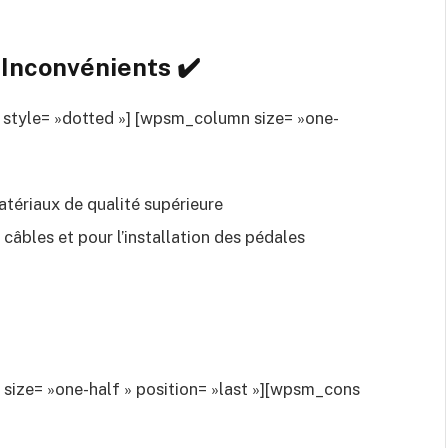
Inconvénients ✔️
 style= »dotted »] [wpsm_column size= »one-
atériaux de qualité supérieure
 câbles et pour l’installation des pédales
ze= »one-half » position= »last »][wpsm_cons