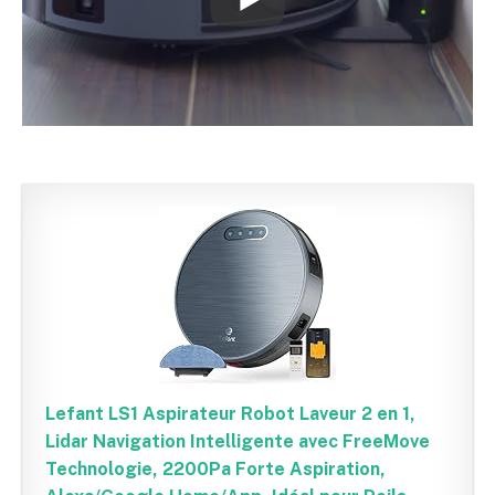
Lefant LS1 Aspirateur Robot Laveur 2 en 1,
Lidar Navigation Intelligente avec FreeMove
Technologie, 2200Pa Forte Aspiration,