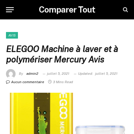
Comparer Tout
AVIS
ELEGOO Machine à laver et à
polymériser Mercury Avis
By
admin2
juillet 5, 2021
Updated:
juillet 5, 2021
Aucun commentaire
3 Mins Read