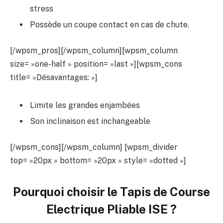
stress
Possède un coupe contact en cas de chute.
[/wpsm_pros][/wpsm_column][wpsm_column
size= »one-half » position= »last »][wpsm_cons
title= »Désavantages: »]
Limite les grandes enjambées
Son inclinaison est inchangeable
[/wpsm_cons][/wpsm_column] [wpsm_divider
top= »20px » bottom= »20px » style= »dotted »]
Pourquoi choisir le Tapis de Course
Electrique Pliable ISE ?