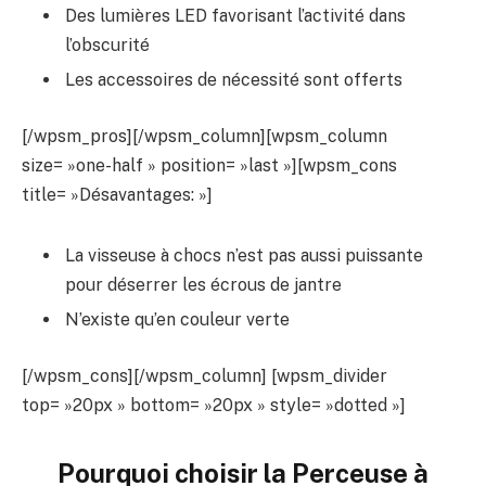
Des lumières LED favorisant l’activité dans
l’obscurité
Les accessoires de nécessité sont offerts
[/wpsm_pros][/wpsm_column][wpsm_column
size= »one-half » position= »last »][wpsm_cons
title= »Désavantages: »]
La visseuse à chocs n’est pas aussi puissante
pour déserrer les écrous de jantre
N’existe qu’en couleur verte
[/wpsm_cons][/wpsm_column] [wpsm_divider
top= »20px » bottom= »20px » style= »dotted »]
Pourquoi choisir la Perceuse à