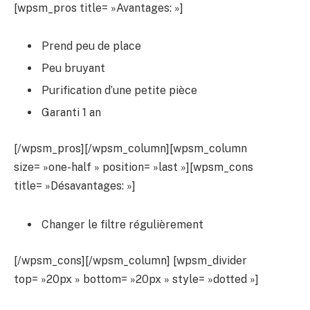
[wpsm_pros title= »Avantages: »]
Prend peu de place
Peu bruyant
Purification d’une petite pièce
Garanti 1 an
[/wpsm_pros][/wpsm_column][wpsm_column
size= »one-half » position= »last »][wpsm_cons
title= »Désavantages: »]
Changer le filtre régulièrement
[/wpsm_cons][/wpsm_column] [wpsm_divider
top= »20px » bottom= »20px » style= »dotted »]