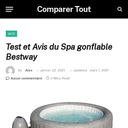
Comparer Tout
AVIS
Test et Avis du Spa gonflable
Bestway
By
Alex
janvier 22, 2021
Updated:
mars 1, 2021
Aucun commentaire
2 Mins Read