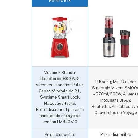
Notre choix
Moulinex Blender
Blendforce, 600 W, 2
H.Koenig Mini Blender
vitesses + fonction Pulse,
Smoothie Mixeur SMOO
Capacité totale de 2 L,
– 570ml, 300W, 4 Lame
Système Smart Lock,
Inox, sans BPA, 2
Nettoyage facile,
Bouteilles Portables av
Refroidissement par air, 3
Couvercles de Voyage
minutes de mixage en
continu LM420510
Prix indisponible
Prix indisponible