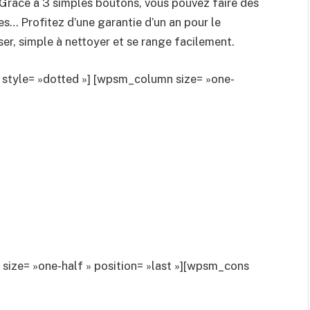
. Grâce à 3 simples boutons, vous pouvez faire des
es… Profitez d’une garantie d’un an pour le
iser, simple à nettoyer et se range facilement.
 style= »dotted »] [wpsm_column size= »one-
ze= »one-half » position= »last »][wpsm_cons