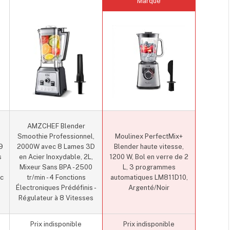
Marque
AMZCHEF Blender
Smoothie Professionnel,
Moulinex PerfectMix+
9
2000W avec 8 Lames 3D
Blender haute vitesse,
s
en Acier Inoxydable, 2L,
1200 W, Bol en verre de 2
Mixeur Sans BPA - 2500
L, 3 programmes
ec
tr/min - 4 Fonctions
automatiques LM811D10,
Électroniques Prédéfinis -
Argenté/Noir
Régulateur à 8 Vitesses
Prix indisponible
Prix indisponible