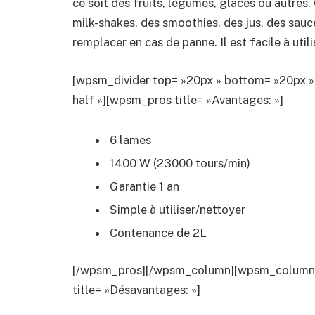
ce soit des fruits, légumes, glaces ou autres
milk-shakes, des smoothies, des jus, des sauc
remplacer en cas de panne. Il est facile à util
[wpsm_divider top= »20px » bottom= »20px »
half »][wpsm_pros title= »Avantages: »]
6 lames
1400 W (23000 tours/min)
Garantie 1 an
Simple à utiliser/nettoyer
Contenance de 2L
[/wpsm_pros][/wpsm_column][wpsm_column si
title= »Désavantages: »]