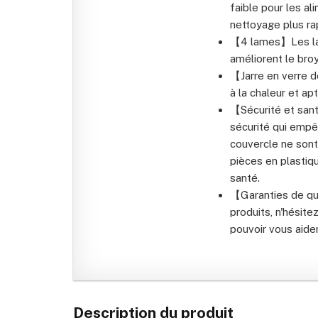
faible pour les a
nettoyage plus rap
【4 lames】Les lam
améliorent le broy
【Jarre en verre de
à la chaleur et ap
【Sécurité et san
sécurité qui empêc
couvercle ne sont
pièces en plasti
santé.
【Garanties de qua
produits, n'hésit
pouvoir vous aider
Description du produit