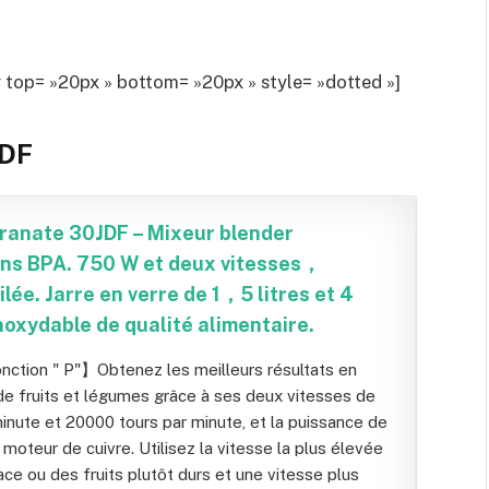
op= »20px » bottom= »20px » style= »dotted »]
JDF
ranate 30JDF – Mixeur blender
ans BPA. 750 W et deux vitesses，
ilée. Jarre en verre de 1，5 litres et 4
noxydable de qualité alimentaire.
nction " P"】Obtenez les meilleurs résultats en
de fruits et légumes grâce à ses deux vitesses de
inute et 20000 tours par minute, et la puissance de
oteur de cuivre. Utilisez la vitesse la plus élevée
lace ou des fruits plutôt durs et une vitesse plus