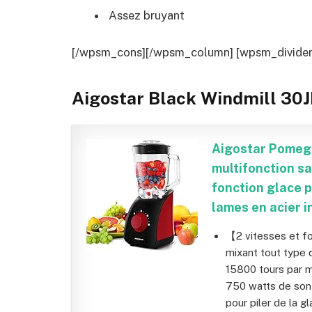
Assez bruyant
[/wpsm_cons][/wpsm_column] [wpsm_divider t
Aigostar Black Windmill 30
Aigostar Pomeg
multifonction s
fonction glace p
lames en acier i
【2 vitesses et fo
mixant tout type 
15800 tours par m
750 watts de son m
pour piler de la g